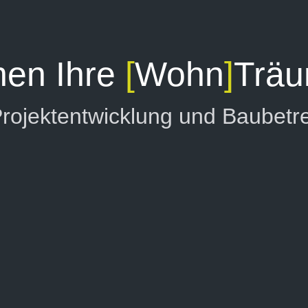
hen Ihre
[
Wohn
]
Träu
rojektentwicklung und Baubet